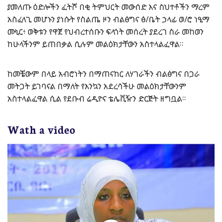
ያመለጡ ዕድሎችን ፈትሾ በቂ ትምህርት መውሰድ እና ስህተቶችን ማረም
አስፈላጊ መሆኑን ያነሱት የስልጤ ዞን ብልፅግና ፅ/ቤት ኃላፊ ወ/ሮ ነዒማ
ሙኒር፥ ወቅቱን የዋጀ የህብረተሰቡን ፍላጎት መሰረት ያደረገ ስራ መከወን
ከሁላችንም ይጠበቃል ሲሉም መልዕክታቸውን አስተላልፈዋል።
ከመቼውም በላይ አብሮነትን በማጠናከር ለሃገራችን ብልፅግና በጋራ
መትጋት ይገባናል በማለት የእንኳን አደረሳችሁ መልዕክታቸውንም
አስተላልፈዋል ሲል የደቡብ ሬዲዮና ቴሌቪዥን ድርጅት ዘግቧል።
Wath a video