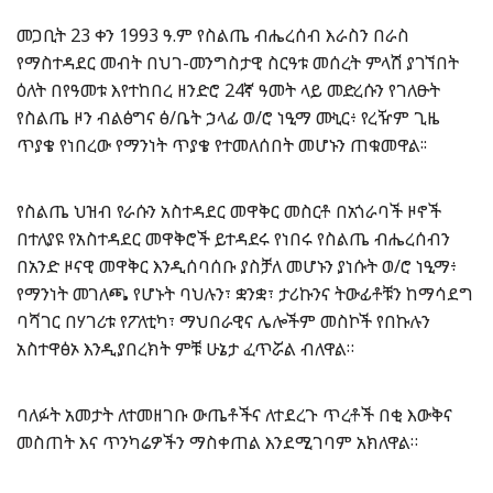
መጋቢት 23 ቀን 1993 ዓ.ም የስልጤ ብሔረሰብ እራስን በራስ
የማስተዳደር መብት በህገ-መንግስታዊ ስርዓቱ መሰረት ምላሽ ያገኘበት
ዕለት በየዓመቱ እየተከበረ ዘንድሮ 24ኛ ዓመት ላይ መድረሱን የገለፁት
የስልጤ ዞን ብልፅግና ፅ/ቤት ኃላፊ ወ/ሮ ነዒማ ሙኒር፥ የረዥም ጊዜ
ጥያቄ የነበረው የማንነት ጥያቄ የተመለሰበት መሆኑን ጠቁመዋል፡፡
የስልጤ ህዝብ የራሱን አስተዳደር መዋቅር መስርቶ በአጎራባች ዞኖች
በተለያዩ የአስተዳደር መዋቅሮች ይተዳደሩ የነበሩ የስልጤ ብሔረሰብን
በአንድ ዞናዊ መዋቅር እንዲሰባሰቡ ያስቻለ መሆኑን ያነሱት ወ/ሮ ነዒማ፥
የማንነት መገለጫ የሆኑት ባህሉን፣ ቋንቋ፣ ታሪኩንና ትውፊቶቹን ከማሳደግ
ባሻገር በሃገሪቱ የፖለቲካ፣ ማህበራዊና ሌሎችም መስኮች የበኩሉን
አስተዋፅኦ እንዲያበረክት ምቹ ሁኔታ ፈጥሯል ብለዋል።
ባለፉት አመታት ለተመዘገቡ ውጤቶችና ለተደረጉ ጥረቶች በቂ እውቅና
መስጠት እና ጥንካሬዎችን ማስቀጠል እንደሚገባም አክለዋል።