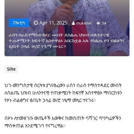
Apr 11, 2025
ፖሎቲካ
mukemil
34
ራስን በራስ የማስተዳደር መብት ለስልጤ ህዝብ ሁለንተናዊ
ተጠቃሚነት ከፍተኛ አስተዋፅኦ አበርክቷል አሉ የስልጤ ዞን ብልፅግና
ፅ/ቤት ኃላፊ ወ/ሮ ነዒማ ሙኒር።
Silte
ህገ-መንግስታዊ ስርዓቱ ያጎናፀፈውን ራስን በራስ የማስተዳደር መብት
ለስልጤ ህዝብ ሁለንተናዊ ተጠቃሚነት ከፍተኛ አስተዋፅኦ ማበርከቱን
የዞኑ ብልፅግና ፅ/ቤት ኃላፊ ወ/ሮ ነዒማ ሙኒር ተናገሩ።
በዞኑ ለተመዘገቡ ውጤቶች እውቅና ከመስጠት ባሻገር ጥንካሬዎችን
ማስቀጠል እንደሚገባ ተናግረዋል።